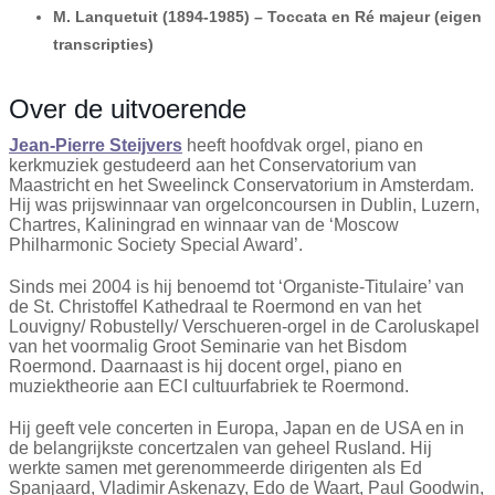
M. Lanquetuit (1894-1985) – Toccata en Ré majeur (eigen
transcripties)
Over de uitvoerende
Jean-Pierre Steijvers
heeft hoofdvak orgel, piano en
kerkmuziek gestudeerd aan het Conservatorium van
Maastricht en het Sweelinck Conservatorium in Amsterdam.
Hij was prijswinnaar van orgelconcoursen in Dublin, Luzern,
Chartres, Kaliningrad en winnaar van de ‘Moscow
Philharmonic Society Special Award’.
Sinds mei 2004 is hij benoemd tot ‘Organiste-Titulaire’ van
de St. Christoffel Kathedraal te Roermond en van het
Louvigny/ Robustelly/ Verschueren-orgel in de Caroluskapel
van het voormalig Groot Seminarie van het Bisdom
Roermond. Daarnaast is hij docent orgel, piano en
muziektheorie aan ECI cultuurfabriek te Roermond.
Hij geeft vele concerten in Europa, Japan en de USA en in
de belangrijkste concertzalen van geheel Rusland. Hij
werkte samen met gerenommeerde dirigenten als Ed
Spanjaard, Vladimir Askenazy, Edo de Waart, Paul Goodwin,