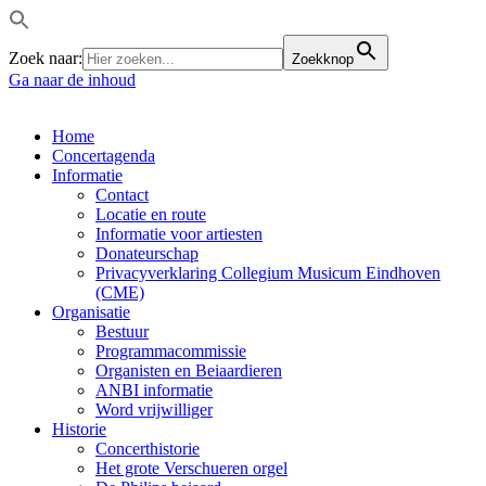
Zoek naar:
Zoekknop
Ga naar de inhoud
Home
Concertagenda
Informatie
Contact
Locatie en route
Informatie voor artiesten
Donateurschap
Privacyverklaring Collegium Musicum Eindhoven
(CME)
Organisatie
Bestuur
Programmacommissie
Organisten en Beiaardieren
ANBI informatie
Word vrijwilliger
Historie
Concerthistorie
Het grote Verschueren orgel